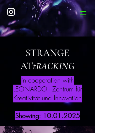
STRANGE
AT
tRACKING
in cooperation with
LEONARDO - Zentrum für
Kreativität und Innovation
Showing:
10.01.2025