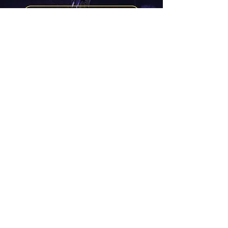
Das Rechercheprojekt entsteht in
Kooperation mit dem LEONARDO –
Zentrum für Kreativität und
Innovation. Dieses Projekt wird
ermöglicht durch den Bayerischen
Landesverband für zeitgenössischen
Tanz (BLZT) aus Mitteln des
Bayerischen Staatsministeriums für
Wissenschaft und Kunst.
Next>>